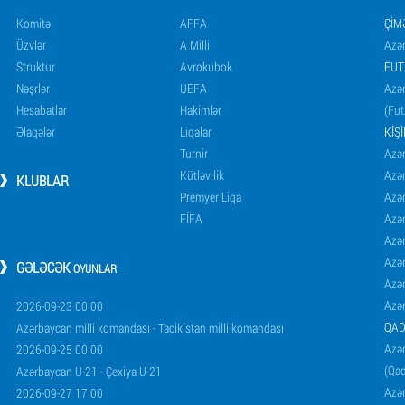
Komitə
AFFA
ÇIM
Üzvlər
A Milli
Azər
Struktur
Avrokubok
FUT
Nəşrlər
UEFA
Azər
Hesabatlar
Hakimlər
(Fut
Əlaqələr
Liqalar
KIŞ
Turnir
Azər
Kütləvilik
Azə
KLUBLAR
Premyer Liqa
Azə
FİFA
Azə
Azə
Azə
GƏLƏCƏK
OYUNLAR
Azə
Azə
2026-09-23 00:00
QAD
Azərbaycan milli komandası - Tacikistan milli komandası
Azər
2026-09-25 00:00
(Qad
Azərbaycan U-21 - Çexiya U-21
Azər
2026-09-27 17:00