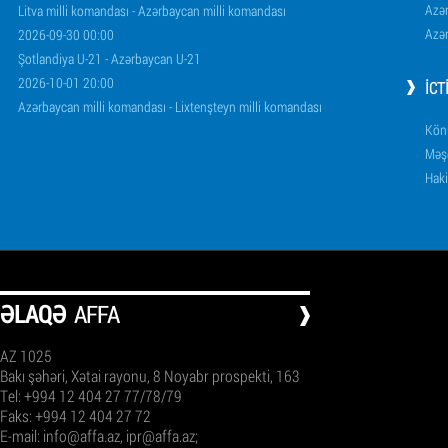
Azər
Litva milli komandası - Azərbaycan milli komandası
Azər
2026-09-30 00:00
Şotlandiya U-21 - Azərbaycan U-21
2026-10-01 20:00
İCT
Azərbaycan milli komandası - Lixtenşteyn milli komandası
Könü
Məşq
Haki
ƏLAQƏ
AFFA
AZ 1025
Bakı şəhəri, Xətai rayonu, 8 Noyabr prospekti, 163
Tel: +994 12 404 27 77/78/79
Faks: +994 12 404 27 72
E-mail:
info@affa.az
,
ipr@affa.az
;