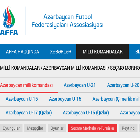
AFFA HAQQINDA
XƏBƏRLƏR
MILLI KOMANDALAR
BI
MILLI KOMANDALAR /
AZƏRBAYCAN MILLI KOMANDASI /
SEÇMƏ MƏRHƏL
Azərbaycan milli komandası
Azərbaycan U-21
Azərbaycan U-20
Azərbaycan U-16
Azərbaycan U-15
Azərbaycan (Çimərlik milli
Azərbaycan U-17 (Qızlar)
Azərbaycan U-15 (Qızlar)
Azərbaycan
Oyunçular
Məşqçilər
Oyunlar
Seçmə Mərhələ vəTurnirlər
Reytinq