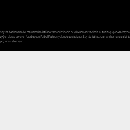
Saytda hər hansısa bir məlumatdan istifadə zamanı istinadın qeyd olunması vacibdir. Bütün hüquqlar Azərbayca
uyğun olaraq qorunur. Azərbaycan Futbol Federasiyaları Assosiasiyası. Saytda istifadə zamanı hər hansısa bir 
poçtuna xəbər verin.