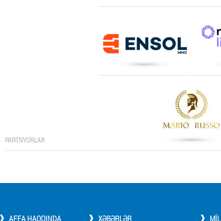
PARTNYORLAR
AFFA HAQQINDA
XƏBƏRLƏR
MI