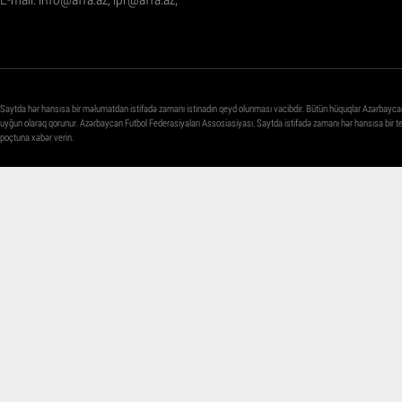
Saytda hər hansısa bir məlumatdan istifadə zamanı istinadın qeyd olunması vacibdir. Bütün hüquqlar Azərbayca
uyğun olaraq qorunur. Azərbaycan Futbol Federasiyaları Assosiasiyası. Saytda istifadə zamanı hər hansısa bir 
poçtuna xəbər verin.