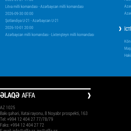
Azər
Litva milli komandası - Azərbaycan milli komandası
Azər
2026-09-30 00:00
Şotlandiya U-21 - Azərbaycan U-21
2026-10-01 20:00
İCT
Azərbaycan milli komandası - Lixtenşteyn milli komandası
Könü
Məşq
Haki
ƏLAQƏ
AFFA
AZ 1025
Bakı şəhəri, Xətai rayonu, 8 Noyabr prospekti, 163
Tel: +994 12 404 27 77/78/79
Faks: +994 12 404 27 72
E-mail:
info@affa.az
,
ipr@affa.az
;