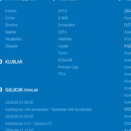
Komitə
AFFA
ÇIM
Üzvlər
A Milli
Azər
Struktur
Avrokubok
FUT
Nəşrlər
UEFA
Azər
Hesabatlar
Hakimlər
(Fut
Əlaqələr
Liqalar
KIŞ
Turnir
Azər
Kütləvilik
Azə
KLUBLAR
Premyer Liqa
Azə
FİFA
Azə
Azə
Azə
GƏLƏCƏK
OYUNLAR
Azə
Azə
2026-09-23 00:00
QAD
Azərbaycan milli komandası - Tacikistan milli komandası
Azər
2026-09-25 00:00
(Qad
Azərbaycan U-21 - Çexiya U-21
Azər
2026-09-27 17:00