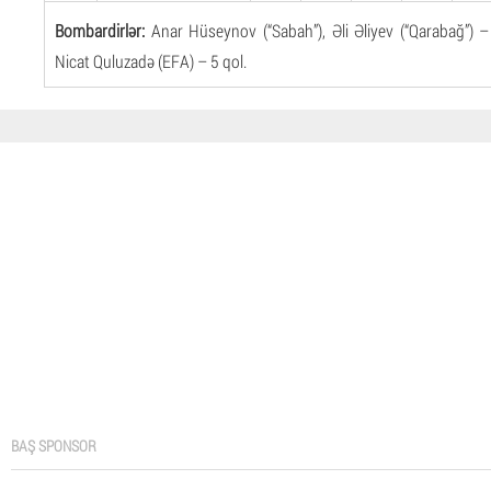
Bombardirlər:
Anar Hüseynov (“Sabah”), Əli Əliyev (“Qarabağ”) – 
Nicat Quluzadə (EFA) – 5 qol.
BAŞ SPONSOR