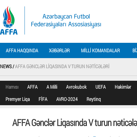
AFFA HAQQINDA
XƏBƏRLƏR
MILLI KOMANDALAR
BI
NEWS /
AFFA GƏNCLƏR LIQASINDA V TURUN NƏTICƏLƏRI
Hamısı
AFFA
A Milli
Avrokubok
UEFA
Hakimlər
Premyer Liqa
FİFA
AVRO-2024
Reytinq
AFFA Gənclər Liqasında V turun nəticələ