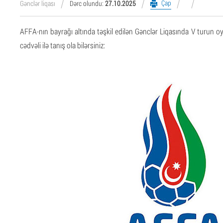
Çap
Gənclər liqası
Dərc olundu:
27.10.2025
AFFA-nın bayrağı altında təşkil edilən Gənclər Liqasında V turun oyun
cədvəli ilə tanış ola bilərsiniz: