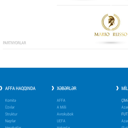
PARTNYORLAR
AFFA HAQQINDA
XƏBƏRLƏR
MI
Komitə
AFFA
ÇIM
Üzvlər
A Milli
Azər
Struktur
Avrokubok
FUT
Nəşrlər
UEFA
Azər
Hesabatlar
Hakimlər
(Fut