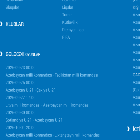
Əlaqələr
Liqalar
KIŞ
Turnir
Azər
Kütləvilik
Azə
KLUBLAR
Premyer Liqa
Azə
FİFA
Azə
Azə
Azə
GƏLƏCƏK
OYUNLAR
Azə
Azə
2026-09-23 00:00
QAD
Azərbaycan milli komandası - Tacikistan milli komandası
Azər
2026-09-25 00:00
(Qad
Azərbaycan U-21 - Çexiya U-21
Azər
2026-09-27 17:00
Azər
Litva milli komandası - Azərbaycan milli komandası
Azər
2026-09-30 00:00
Şotlandiya U-21 - Azərbaycan U-21
2026-10-01 20:00
İCT
Azərbaycan milli komandası - Lixtenşteyn milli komandası