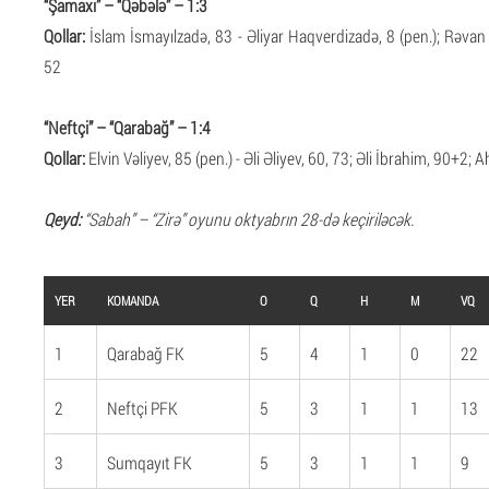
“Şamaxı” – “Qəbələ” – 1:3
Qollar:
İslam İsmayılzadə, 83 - Əliyar Haqverdizadə, 8 (pen.); Rəv
52
“Neftçi” – “Qarabağ” – 1:4
Qollar:
Elvin Vəliyev, 85 (pen.) - Əli Əliyev, 60, 73; Əli İbrahim, 90+
Qeyd:
“Sabah” – “Zirə” oyunu oktyabrın 28-də keçiriləcək.
YER
KOMANDA
O
Q
H
M
VQ
1
Qarabağ FK
5
4
1
0
22
2
Neftçi PFK
5
3
1
1
13
3
Sumqayıt FK
5
3
1
1
9