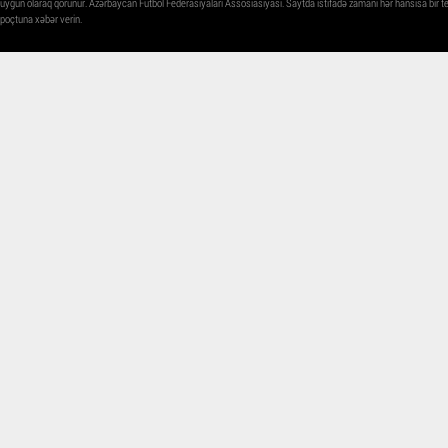
uyğun olaraq qorunur. Azərbaycan Futbol Federasiyaları Assosiasiyası. Saytda istifadə zamanı hər hansısa bir 
poçtuna xəbər verin.