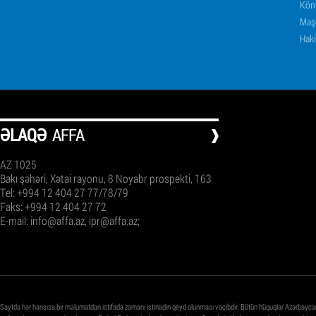
Könü
Məşq
Haki
ƏLAQƏ
AFFA
AZ 1025
Bakı şəhəri, Xətai rayonu, 8 Noyabr prospekti, 163
Tel: +994 12 404 27 77/78/79
Faks: +994 12 404 27 72
E-mail:
info@affa.az
,
ipr@affa.az
;
Saytda hər hansısa bir məlumatdan istifadə zamanı istinadın qeyd olunması vacibdir. Bütün hüquqlar Azərbayca