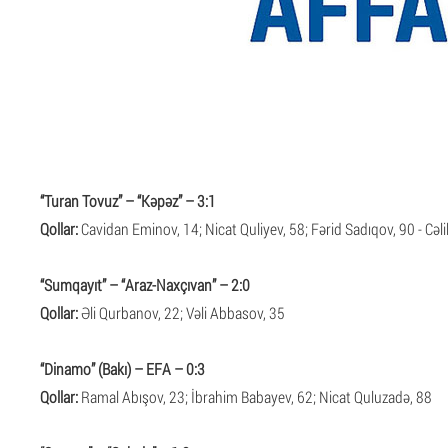
“Turan Tovuz” – “Kəpəz” – 3:1
Qollar:
Cavidan Eminov, 14; Nicat Quliyev, 58; Fərid Sadıqov, 90 - Cəli
“Sumqayıt” – “Araz-Naxçıvan” – 2:0
Qollar:
Əli Qurbanov, 22; Vəli Abbasov, 35
“Dinamo” (Bakı) – EFA – 0:3
Qollar:
Ramal Abışov, 23; İbrahim Babayev, 62; Nicat Quluzadə, 88