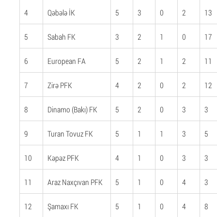
4
Qəbələ İK
5
3
0
2
13
5
Sabah FK
3
2
1
0
17
6
European FA
5
2
1
2
11
7
Zirə PFK
4
2
0
2
12
8
Dinamo (Bakı) FK
5
2
0
3
3
9
Turan Tovuz FK
5
1
1
3
5
10
Kəpəz PFK
4
1
0
3
3
11
Araz Naxçıvan PFK
5
1
0
4
3
12
Şamaxı FK
5
1
0
4
8