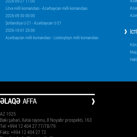
Azər
2026-09-27 17:00
Azər
Litva milli komandası - Azərbaycan milli komandası
Azər
2026-09-30 00:00
Şotlandiya U-21 - Azərbaycan U-21
2026-10-01 20:00
İCT
Azərbaycan milli komandası - Lixtenşteyn milli komandası
Könü
Məşq
Haki
ƏLAQƏ
AFFA
AZ 1025
Bakı şəhəri, Xətai rayonu, 8 Noyabr prospekti, 163
Tel: +994 12 404 27 77/78/79
Faks: +994 12 404 27 72