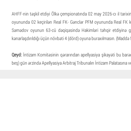
AHFF-nin təşkil etdiyi Ölkə çempionatında 02 may 2026-cı il tarixi
oyununda 02 keçirilən Real FK- Gənclər PFM oyununda Real FK
Səmədov oyunun 63-cü dəqiqəsində Hakimləri təhqir etdiyinə g
kənarlaşdırıldığı üçün növbəti 4 (dörd) oyuna buraxılmasın. (Maddə 
Qeyd:
İntizam Komitəsinin qərarından apellyasiya şikayəti bu barəd
beş) gün ərzində Apellyasiya Arbitraj Tribunalın İntizam Palatasına ver