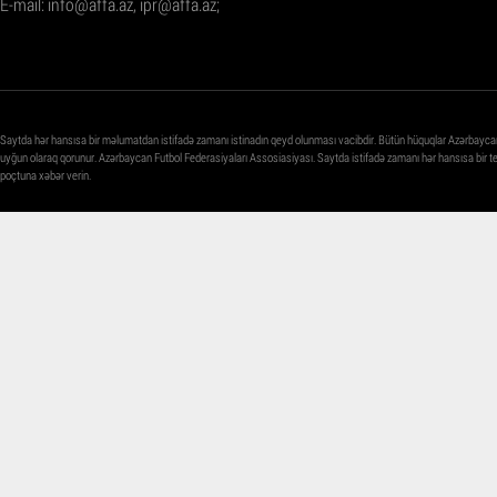
E-mail:
info@affa.az
,
ipr@affa.az
;
Saytda hər hansısa bir məlumatdan istifadə zamanı istinadın qeyd olunması vacibdir. Bütün hüquqlar Azərbayca
uyğun olaraq qorunur. Azərbaycan Futbol Federasiyaları Assosiasiyası. Saytda istifadə zamanı hər hansısa bir 
poçtuna xəbər verin.