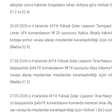
aldıqdan sonra hakimlər briqadasını təhqir etdiyinə görə növbəti 
51.2 və 52.4)
26.05.2026-cı il tarixində AFFA Yüksək Qızlar Liqasının “Sumqa
Liman UFK komandasının №20 oyunçusu Xədicə Əlizadə hakimlər 
birbaşa qırmızı vərəqə alaraq meydandan kənarlaşdırıldığı üçün nö
(Maddə 52.4)
27.05.2026-cı il tarixində AFFA Yüksək Qızlar Liqasının “Araz-Nax
dəqiqəsində Şəfa FK komandasının №18 oyunçusu Aliyə Vəliyeva hak
vərəqə alaraq meydandan meydandan kənarlaşdırıldığı üçün növ
(Maddə 51.2)
27.05.2026-cı il tarixində AFFA Yüksək Qızlar Liqasının “Araz-Na
cü dəqiqəsində Şəfa FK komandasının komanda meneceri Anar Əliye
sarı vərəqə ilə meydandan kənarlaşdırıldığı üçün növbəti 1 (bir) oy