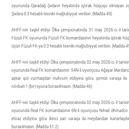
oyununda
Qaradağ Şıxlar
ın heyətində iştirak hüququ olmayan o
Şıxlar
a 0:3 hesablı texniki məğlubiyyət verilsin. (Maddə 49)
AHFF-nin təşkil etdiyi Ölkə çempionatında 31 may 2026-cı il tari
Füzuli FK oyununda Füzuli FK komandasının heyətində iştirak hüq
üçün Füzuli FK-ya 0:3 hesablı texniki məğlubiyyət verilsin. (Maddə 4
AHFF-nin təşkil etdiyi Ölkə çempionatında 02 may 2026-cı il tarixi
oyununda Real FK komandasının 54N-li oyunçusu Ağayar Mərdanov
aşkar qol vurmaqdan məhrum etdiyinə görə qırmızı vərəqə ilə 
növbəti 1 (bir) oyuna buraxılmasın. (Maddə 46)
AHFF-nin təşkil etdiyi Ölkə çempionatında 02 may 2026-cı il tarixi
oyununda Real FK komandasının 6N-li oyunçusu Nihad Əhmədov 
etiraz etdiyinə görə ikinci sarı vərəqə ilə meydandan kənarlaşdı
buraxılmasın. (Maddə 51.2)