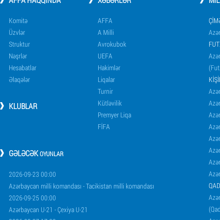
Komitə
AFFA
ÇIM
Üzvlər
A Milli
Azər
Struktur
Avrokubok
FUT
Nəşrlər
UEFA
Azər
Hesabatlar
Hakimlər
(Fut
Əlaqələr
Liqalar
KIŞ
Turnir
Azər
Kütləvilik
Azə
KLUBLAR
Premyer Liqa
Azə
FİFA
Azə
Azə
Azə
GƏLƏCƏK
OYUNLAR
Azə
Azə
2026-09-23 00:00
QAD
Azərbaycan milli komandası - Tacikistan milli komandası
Azər
2026-09-25 00:00
(Qad
Azərbaycan U-21 - Çexiya U-21