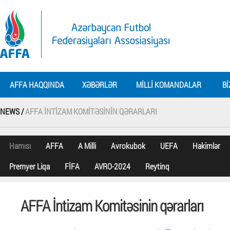
AFFA HAQQINDA
XƏBƏRLƏR
MILLI KOMANDALAR
BI
NEWS /
AFFA İNTIZAM KOMITƏSININ QƏRARLARI
Hamısı
AFFA
A Milli
Avrokubok
UEFA
Hakimlər
Premyer Liqa
FİFA
AVRO-2024
Reytinq
AFFA İntizam Komitəsinin qərarları