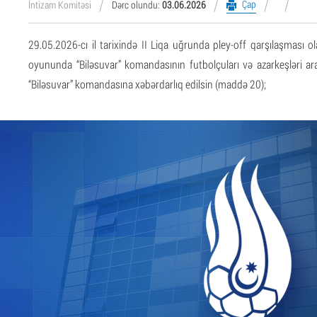
Çap
İntizam Komitəsi
Dərc olundu:
03.06.2026
29.05.2026-cı il tarixində II Liqa uğrunda pley-off qarşılaşması ol
oyununda “Biləsuvar” komandasının futbolçuları və azarkeşləri a
“Biləsuvar” komandasına xəbərdarlıq edilsin (maddə 20);