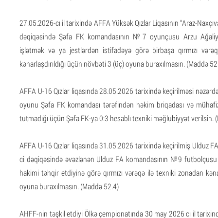
27.05.2026-cı il tarixində AFFA Yüksək Qızlar Liqasının “Araz-Nax
dəqiqəsində Şəfa FK komandasının №7 oyunçusu Arzu Ağaliyeva 
işlətmək və ya jestlərdən istifadəyə görə birbaşa qırmızı v
kənarlaşdırıldığı üçün növbəti 3 (üç) oyuna buraxılmasın. (Maddə 52
AFFA U-16 Qızlar liqasında 28.05.2026 tarixində keçirilməsi nəzər
oyunu Şəfa FK komandası tərəfindən həkim briqadası və mühafiz
tutmadığı üçün Şəfa FK-ya 0:3 hesablı texniki məğlubiyyət verilsin. 
AFFA U-16 Qızlar liqasında 31.05.2026 tarixində keçirilmiş Ulduz 
ci dəqiqəsində əvəzlənən Ulduz FA komandasının №9 futbolçusu 
hakimi təhqir etdiyinə görə qırmızı vərəqə ilə texniki zonadan kəna
oyuna buraxılmasın. (Maddə 52.4)
AHFF-nin təşkil etdiyi Ölkə çempionatında 30 may 2026 cı il tarixind