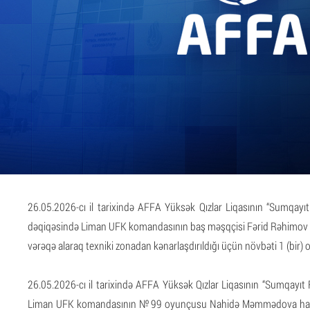
26.05.2026-cı il tarixində AFFA Yüksək Qızlar Liqasının “Sumqay
dəqiqəsində Liman UFK komandasının baş məşqçisi Fərid Rəhimov hak
vərəqə alaraq texniki zonadan kənarlaşdırıldığı üçün növbəti 1 (bir
26.05.2026-cı il tarixində AFFA Yüksək Qızlar Liqasının “Sumqay
Liman UFK komandasının №99 oyunçusu Nahidə Məmmədova hakimə