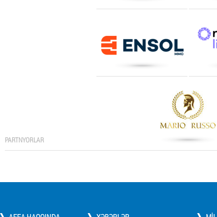
PARTNYORLAR
AFFA HAQQINDA
XƏBƏRLƏR
MI