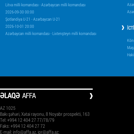
Azər
Litva milli komandası - Azərbaycan milli komandası
Azər
2026-09-30 00:00
Şotlandiya U-21 - Azərbaycan U-21
2026-10-01 20:00
İCT
Azərbaycan milli komandası - Lixtenşteyn milli komandası
Könü
Məşq
Haki
ƏLAQƏ
AFFA
AZ 1025
Bakı şəhəri, Xətai rayonu, 8 Noyabr prospekti, 163
Tel: +994 12 404 27 77/78/79
Faks: +994 12 404 27 72
E-mail:
info@affa.az
,
ipr@affa.az
;