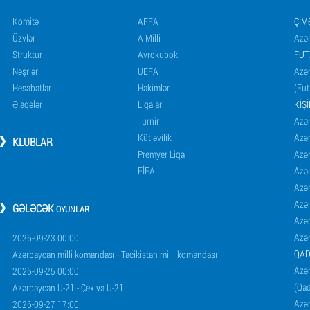
Komitə
AFFA
ÇIM
Üzvlər
A Milli
Azər
Struktur
Avrokubok
FUT
Nəşrlər
UEFA
Azər
Hesabatlar
Hakimlər
(Fut
Əlaqələr
Liqalar
KIŞ
Turnir
Azər
Kütləvilik
Azə
KLUBLAR
Premyer Liqa
Azə
FİFA
Azə
Azə
Azə
GƏLƏCƏK
OYUNLAR
Azə
Azə
2026-09-23 00:00
QAD
Azərbaycan milli komandası - Tacikistan milli komandası
Azər
2026-09-25 00:00
(Qad
Azərbaycan U-21 - Çexiya U-21
Azər
2026-09-27 17:00