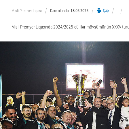
Çap
Misli Premyer Liqası
Dərc olundu:
18.05.2025
Misli Premyer Liqasında 2024/2025-cü illər mövsümünün XXXV turu