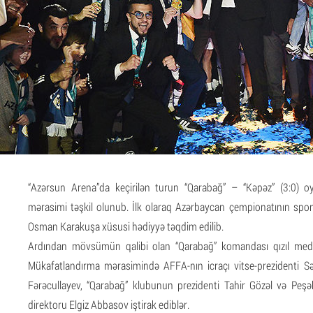
“Azərsun Arena”da keçirilən turun “Qarabağ” – “Kəpəz” (3:0)
mərasimi təşkil olunub. İlk olaraq Azərbaycan çempionatının spon
Osman Karakuşa xüsusi hədiyyə təqdim edilib.
Ardından mövsümün qalibi olan “Qarabağ” komandası qızıl medal
Mükafatlandırma mərasimində AFFA-nın icraçı vitse-prezidenti Sə
Fərəcullayev, “Qarabağ” klubunun prezidenti Tahir Gözəl və Peşə
direktoru Elgiz Abbasov iştirak ediblər.