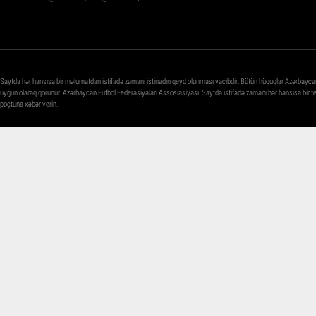
Saytda hər hansısa bir məlumatdan istifadə zamanı istinadın qeyd olunması vacibdir. Bütün hüquqlar Azərbayca
uyğun olaraq qorunur. Azərbaycan Futbol Federasiyaları Assosiasiyası. Saytda istifadə zamanı hər hansısa bir 
poçtuna xəbər verin.