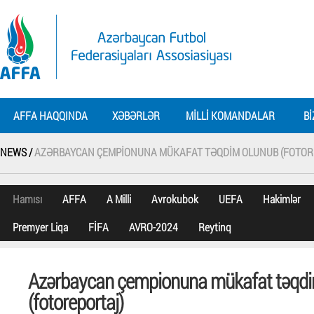
AFFA HAQQINDA
XƏBƏRLƏR
MILLI KOMANDALAR
BI
NEWS /
AZƏRBAYCAN ÇEMPIONUNA MÜKAFAT TƏQDIM OLUNUB (FOTOR
Hamısı
AFFA
A Milli
Avrokubok
UEFA
Hakimlər
Premyer Liqa
FİFA
AVRO-2024
Reytinq
Azərbaycan çempionuna mükafat təqdi
(fotoreportaj)