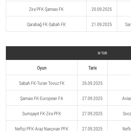
Zirə PFK-Şamaxı FK
20.09.2025
Qarabağ FK-Sabah FK
21.09.2025
Sər
III TUR
Oyun
Tarix
Sabah FK-Turan Tovuz FK
26.09.2025
Şamaxı FK-European FA
27.09.2025
Avia
Sumqayıt FK-Zirə PFK
27.09.2025
Soca
Neftçi PFK-Araz Naxçıvan PFK
27.09.2025
Neft