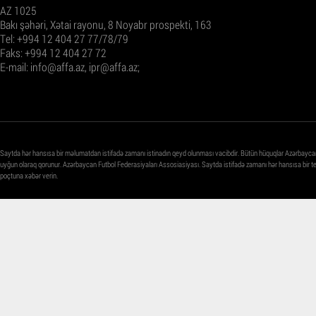
AZ 1025
Bakı şəhəri, Xətai rayonu, 8 Noyabr prospekti, 163
Tel: +994 12 404 27 77/78/79
Faks: +994 12 404 27 72
E-mail:
info@affa.az
,
ipr@affa.az
;
Saytda hər hansısa bir məlumatdan istifadə zamanı istinadın qeyd olunması vacibdir. Bütün hüquqlar Azərbayca
uyğun olaraq qorunur. Azərbaycan Futbol Federasiyaları Assosiasiyası. Saytda istifadə zamanı hər hansısa bir 
poçtuna xəbər verin.