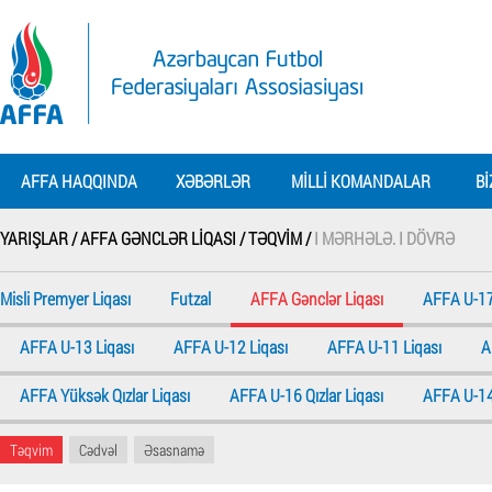
AFFA HAQQINDA
XƏBƏRLƏR
MILLI KOMANDALAR
BI
YARIŞLAR /
AFFA GƏNCLƏR LIQASI /
TƏQVIM /
I MƏRHƏLƏ. I DÖVRƏ
Misli Premyer Liqası
Futzal
AFFA Gənclər Liqası
AFFA U-17
AFFA U-13 Liqası
AFFA U-12 Liqası
AFFA U-11 Liqası
A
AFFA Yüksək Qızlar Liqası
AFFA U-16 Qızlar Liqası
AFFA U-14 
Təqvim
Cədvəl
Əsasnamə