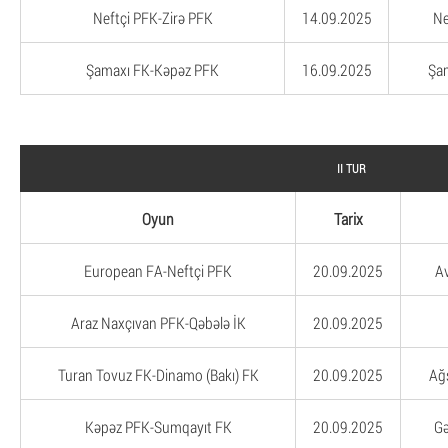
Neftçi PFK-Zirə PFK
14.09.2025
Ne
Şamaxı FK-Kəpəz PFK
16.09.2025
Şam
II TUR
Oyun
Tarix
European FA-Neftçi PFK
20.09.2025
Av
Araz Naxçıvan PFK-Qəbələ İK
20.09.2025
Turan Tovuz FK-Dinamo (Bakı) FK
20.09.2025
Ağ
Kəpəz PFK-Sumqayıt FK
20.09.2025
Gə