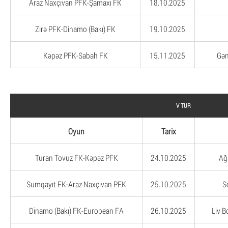
Araz Naxçıvan PFK-Şamaxı FK
18.10.2025
Zirə PFK-Dinamo (Bakı) FK
19.10.2025
Kəpəz PFK-Sabah FK
15.11.2025
Gən
V TUR
Oyun
Tarix
Turan Tovuz FK-Kəpəz PFK
24.10.2025
Ağ
Sumqayıt FK-Araz Naxçıvan PFK
25.10.2025
S
Dinamo (Bakı) FK-European FA
26.10.2025
Liv B