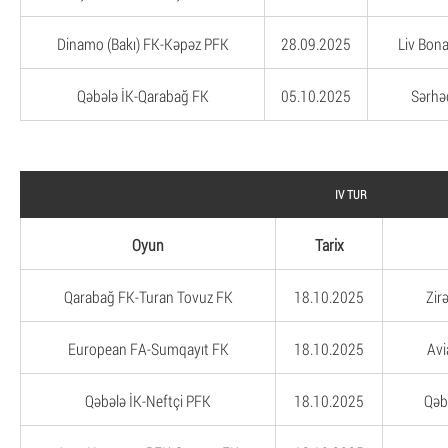
Dinamo (Bakı) FK-Kəpəz PFK
28.09.2025
Liv Bona
Qəbələ İK-Qarabağ FK
05.10.2025
Sərhə
IV TUR
Oyun
Tarix
Qarabağ FK-Turan Tovuz FK
18.10.2025
Zir
European FA-Sumqayıt FK
18.10.2025
Avi
Qəbələ İK-Neftçi PFK
18.10.2025
Qəb