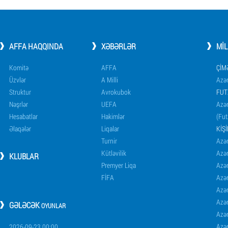
AFFA HAQQINDA
XƏBƏRLƏR
MI
Komitə
AFFA
ÇIM
Üzvlər
A Milli
Azər
Struktur
Avrokubok
FUT
Nəşrlər
UEFA
Azər
Hesabatlar
Hakimlər
(Fut
Əlaqələr
Liqalar
KIŞ
Turnir
Azər
Kütləvilik
Azə
KLUBLAR
Premyer Liqa
Azə
FİFA
Azə
Azə
Azə
GƏLƏCƏK
OYUNLAR
Azə
Azə
2026-09-23 00:00