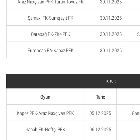
Araz Naxçıvan PFK-Turan Tovuz FK
30.11.2025
Şamaxı FK-Sumqayıt FK
30.11.2025
Qarabağ FK-Zirə PFK
30.11.2025
S
European FA-Kəpəz PFK
30.11.2025
IX TUR
Oyun
Tarix
Kəpəz PFK-Araz Naxçıvan PFK
05.12.2025
Gən
Sabah FK-Neftçi PFK
06.12.2025