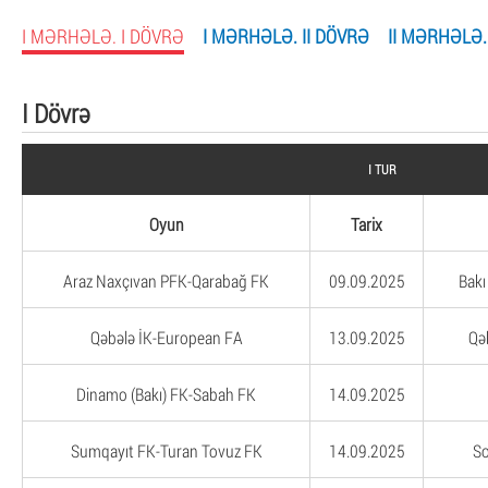
I MƏRHƏLƏ. I DÖVRƏ
I MƏRHƏLƏ. II DÖVRƏ
II MƏRHƏLƏ.
I Dövrə
I TUR
Oyun
Tarix
Araz Naxçıvan PFK-Qarabağ FK
09.09.2025
Bakı
Qəbələ İK-European FA
13.09.2025
Qə
Dinamo (Bakı) FK-Sabah FK
14.09.2025
Sumqayıt FK-Turan Tovuz FK
14.09.2025
So