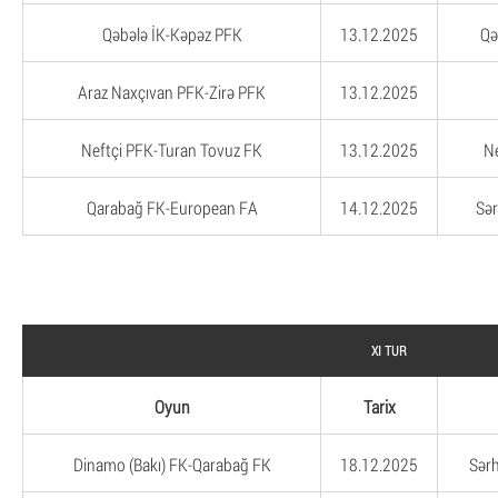
Qəbələ İK-Kəpəz PFK
13.12.2025
Qə
Araz Naxçıvan PFK-Zirə PFK
13.12.2025
Neftçi PFK-Turan Tovuz FK
13.12.2025
Ne
Qarabağ FK-European FA
14.12.2025
Sər
XI TUR
Oyun
Tarix
Dinamo (Bakı) FK-Qarabağ FK
18.12.2025
Sərh