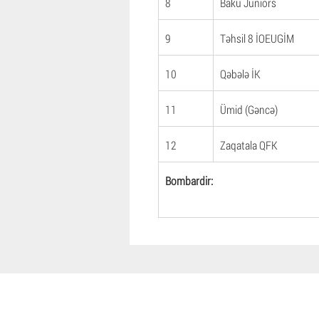
8
Baku Juniors
9
Təhsil 8 İOEUGİM
10
Qəbələ İK
11
Ümid (Gəncə)
12
Zaqatala QFK
Bombardir: