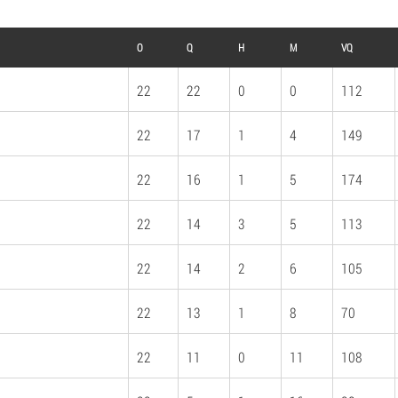
O
Q
H
M
VQ
22
22
0
0
112
22
17
1
4
149
22
16
1
5
174
22
14
3
5
113
22
14
2
6
105
22
13
1
8
70
22
11
0
11
108