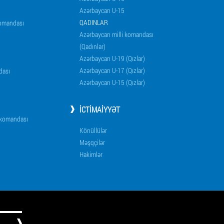
Azərbaycan U-15
QADINLAR
komandası
Azərbaycan milli komandası
(Qadınlar)
Azərbaycan U-19 (Qızlar)
Azərbaycan U-17 (Qızlar)
dası
Azərbaycan U-15 (Qızlar)
İCTIMAIYYƏT
i komandası
Könüllülər
Məşqçilər
Hakimlər