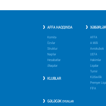
AFFA HAQQINDA
XƏBƏRLƏ
Komitə
AFFA
Üzvlər
A Milli
Struktur
Avrokubok
Nəşrlər
UEFA
Hesabatlar
Hakimlər
Əlaqələr
Liqalar
Turnir
Kütləvilik
KLUBLAR
Premyer Liq
FİFA
GƏLƏCƏK
OYUNLAR