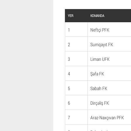
YER
KOMANDA
1
Neftçi PFK
2
Sumqayıt FK
3
Liman UFK
4
Şəfa FK
5
Sabah FK
6
Dirçəliş FK
7
Araz-Naxçıvan PFK