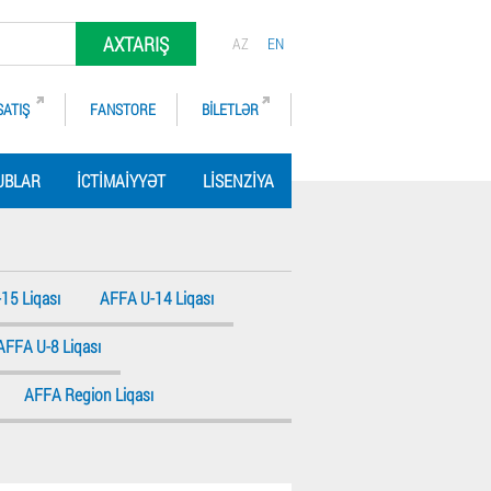
AXTARIŞ
AZ
EN
SATIŞ
FANSTORE
BILETLƏR
UBLAR
İCTIMAIYYƏT
LISENZIYA
15 Liqası
AFFA U-14 Liqası
AFFA U-8 Liqası
AFFA Region Liqası