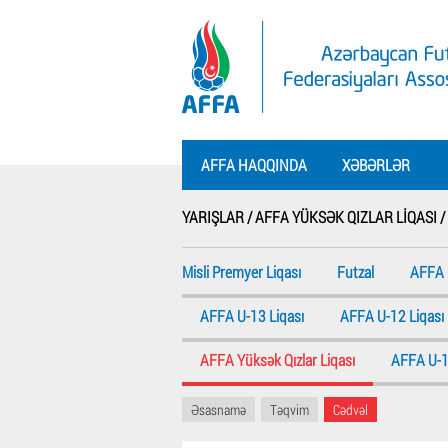
AFFA HAQQINDA
XƏBƏRLƏR
YARIŞLAR /
AFFA YÜKSƏK QIZLAR LIQASI /
Misli Premyer Liqası
Futzal
AFFA 
AFFA U-13 Liqası
AFFA U-12 Liqası
AFFA Yüksək Qızlar Liqası
AFFA U-16
Əsasnamə
Təqvim
Cədvəl