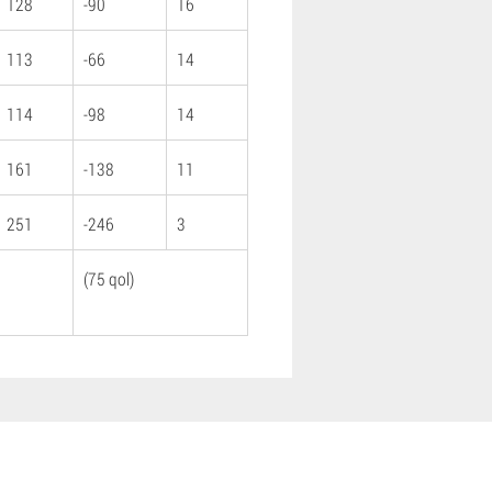
128
-90
16
113
-66
14
114
-98
14
161
-138
11
251
-246
3
(75 qol)