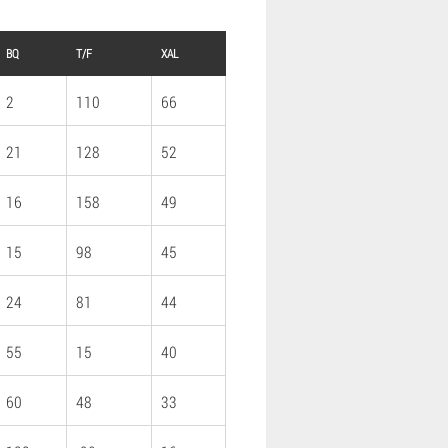
BQ
T/F
XAL
2
110
66
21
128
52
16
158
49
15
98
45
24
81
44
55
15
40
60
48
33