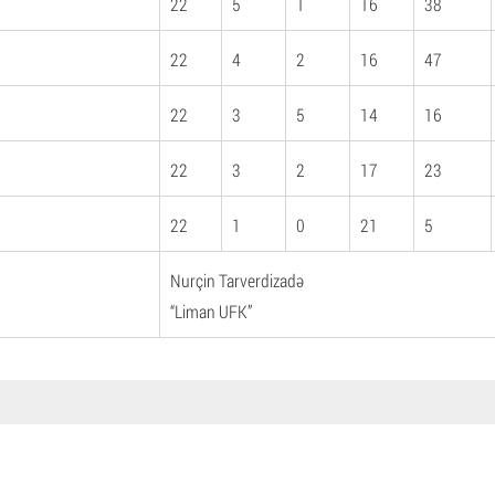
22
5
1
16
38
22
4
2
16
47
22
3
5
14
16
22
3
2
17
23
22
1
0
21
5
Nurçin Tarverdizadə
“Liman UFK”