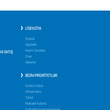
LISENZIYA
Siyasət
Qaydalar
Rəsmi Sənədlər
Ə SATIŞ
Qrup
Xəbərlər
BIZIM PRIORITETLƏR
Kütləvi futbol
İnfrastruktur
Təhsil
Məktəbli kuboku
Futbolda sosial məsuliyyət