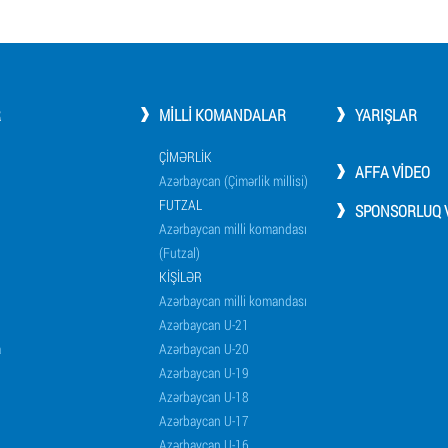
R
MILLI KOMANDALAR
YARIŞLAR
ÇIMƏRLIK
AFFA VIDEO
Azərbaycan (Çimərlik millisi)
FUTZAL
SPONSORLUQ V
Azərbaycan milli komandası
(Futzal)
KIŞILƏR
Azərbaycan milli komandası
Azərbaycan U-21
a
Azərbaycan U-20
Azərbaycan U-19
Azərbaycan U-18
Azərbaycan U-17
Azərbaycan U-16