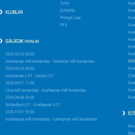
Turnir
Azər
Kütləvilik
Azə
KLUBLAR
Premyer Liqa
Azə
FİFA
Azə
Azə
Azə
GƏLƏCƏK
OYUNLAR
Azə
Azə
2026-09-23 00:00
QAD
Azərbaycan milli komandası - Tacikistan milli komandası
Azər
2026-09-25 00:00
(Qad
Azərbaycan U-21 - Çexiya U-21
Azər
2026-09-27 17:00
Azər
Litva milli komandası - Azərbaycan milli komandası
Azər
2026-09-30 00:00
Şotlandiya U-21 - Azərbaycan U-21
2026-10-01 20:00
İCT
Azərbaycan milli komandası - Lixtenşteyn milli komandası
Könü
Məşq