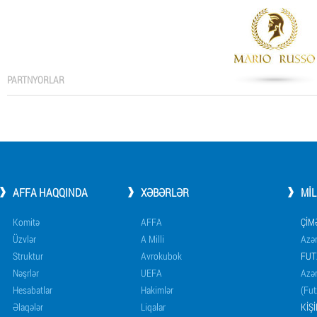
PARTNYORLAR
AFFA HAQQINDA
XƏBƏRLƏR
MI
Komitə
AFFA
ÇIM
Üzvlər
A Milli
Azər
Struktur
Avrokubok
FUT
Nəşrlər
UEFA
Azər
Hesabatlar
Hakimlər
(Fut
Əlaqələr
Liqalar
KIŞ