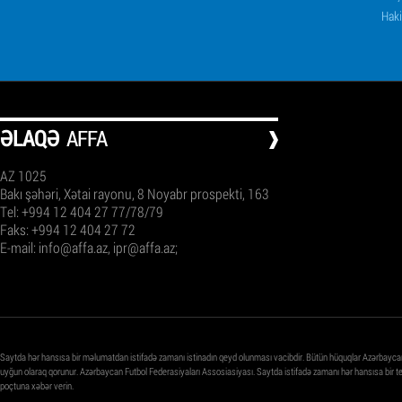
Haki
ƏLAQƏ
AFFA
AZ 1025
Bakı şəhəri, Xətai rayonu, 8 Noyabr prospekti, 163
Tel: +994 12 404 27 77/78/79
Faks: +994 12 404 27 72
E-mail:
info@affa.az
,
ipr@affa.az
;
Saytda hər hansısa bir məlumatdan istifadə zamanı istinadın qeyd olunması vacibdir. Bütün hüquqlar Azərbayca
uyğun olaraq qorunur. Azərbaycan Futbol Federasiyaları Assosiasiyası. Saytda istifadə zamanı hər hansısa bir 
poçtuna xəbər verin.