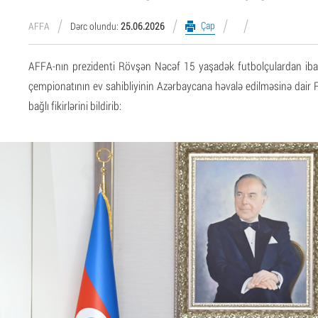
Çap
AFFA
Dərc olundu:
25.06.2026
AFFA-nın prezidenti Rövşən Nəcəf 15 yaşadək futbolçulardan iba
çempionatının ev sahibliyinin Azərbaycana həvalə edilməsinə dair 
bağlı fikirlərini bildirib: