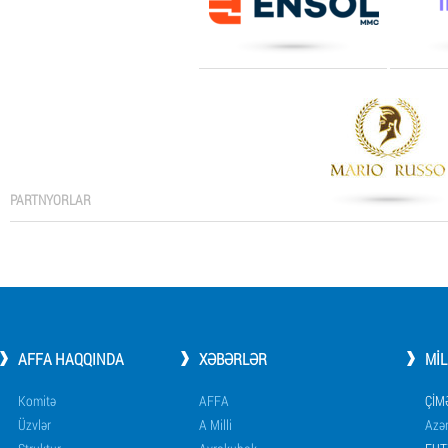
PARTNYORLAR
AFFA HAQQINDA
XƏBƏRLƏR
MI
Komitə
AFFA
ÇIM
Üzvlər
A Milli
Azər