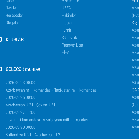
Struktur
Avrokubok
FUT
Nəşrlər
UEFA
Azər
Hesabatlar
Hakimlər
(Fut
Əlaqələr
Liqalar
KIŞ
Turnir
Azər
Kütləvilik
Azə
KLUBLAR
Premyer Liqa
Azə
FİFA
Azə
Azə
Azə
GƏLƏCƏK
OYUNLAR
Azə
Azə
2026-09-23 00:00
QAD
Azərbaycan milli komandası - Tacikistan milli komandası
Azər
2026-09-25 00:00
(Qad
Azərbaycan U-21 - Çexiya U-21
Azər
2026-09-27 17:00
Azər
Litva milli komandası - Azərbaycan milli komandası
Azər
2026-09-30 00:00
Şotlandiya U-21 - Azərbaycan U-21