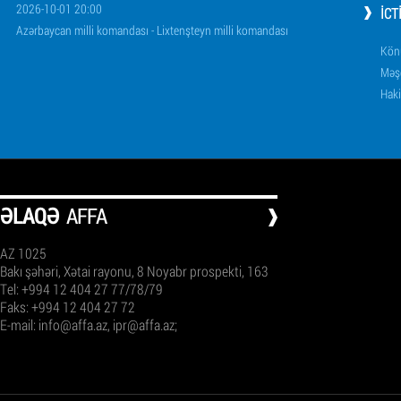
2026-10-01 20:00
İCT
Azərbaycan milli komandası - Lixtenşteyn milli komandası
Könü
Məşq
Haki
ƏLAQƏ
AFFA
AZ 1025
Bakı şəhəri, Xətai rayonu, 8 Noyabr prospekti, 163
Tel: +994 12 404 27 77/78/79
Faks: +994 12 404 27 72
E-mail:
info@affa.az
,
ipr@affa.az
;