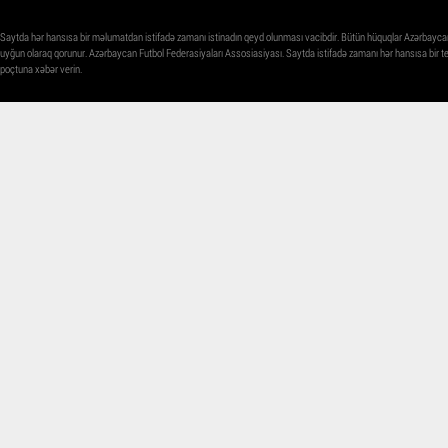
Saytda hər hansısa bir məlumatdan istifadə zamanı istinadın qeyd olunması vacibdir. Bütün hüquqlar Azərbayca
uyğun olaraq qorunur. Azərbaycan Futbol Federasiyaları Assosiasiyası. Saytda istifadə zamanı hər hansısa bir 
poçtuna xəbər verin.