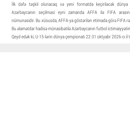
İlk dəfə təşkil olunacaq və yeni formatda keçiriləcək dünya
Azərbaycanın seçilməsi eyni zamanda AFFA ilə FIFA arasın
nümunəsidir. Bu xüsusda, AFFA-ya göstərilən etimada görə FIFA rəh
Bu əlamətdar hadisə münasibətilə Azərbaycanın futbol ictimaiyyətini 
Qeyd edək ki, U-15-lərin dünya çempionatı 22-31 oktyabr 2026-cı il t