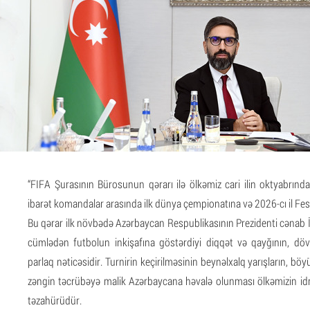
“FIFA Şurasının Bürosunun qərarı ilə ölkəmiz cari ilin oktyabrın
ibarət komandalar arasında ilk dünya çempionatına və 2026-cı il Fest
Bu qərar ilk növbədə Azərbaycan Respublikasının Prezidenti cənab 
cümlədən futbolun inkişafına göstərdiyi diqqət və qayğının, döv
parlaq nəticəsidir. Turnirin keçirilməsinin beynəlxalq yarışların, bö
zəngin təcrübəyə malik Azərbaycana həvalə olunması ölkəmizin id
təzahürüdür.