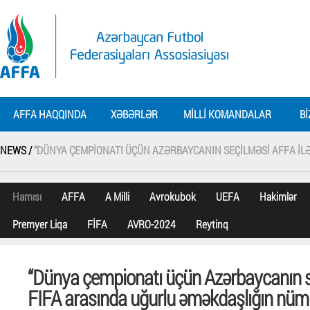
AFFA HAQQINDA
XƏBƏRLƏR
MILLI KOMANDALAR
BI
NEWS /
“DÜNYA ÇEMPIONATI ÜÇÜN AZƏRBAYCANIN SEÇILMƏSI AFFA IL
Hamısı
AFFA
A Milli
Avrokubok
UEFA
Hakimlər
Premyer Liqa
FİFA
AVRO-2024
Reytinq
“Dünya çempionatı üçün Azərbaycanın s
FIFA arasında uğurlu əməkdaşlığın nüm