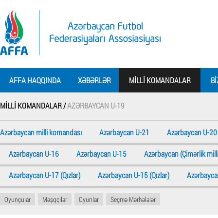
AFFA HAQQINDA
XƏBƏRLƏR
MILLI KOMANDALAR
BI
MILLI KOMANDALAR /
AZƏRBAYCAN U-19
Azərbaycan milli komandası
Azərbaycan U-21
Azərbaycan U-20
Azərbaycan U-16
Azərbaycan U-15
Azərbaycan (Çimərlik milli
Azərbaycan U-17 (Qızlar)
Azərbaycan U-15 (Qızlar)
Azərbaycan
Oyunçular
Məşqçilər
Oyunlar
Seçmə Mərhələlər