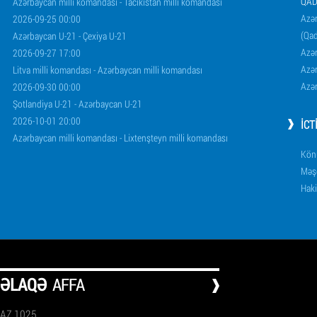
QAD
Azərbaycan milli komandası - Tacikistan milli komandası
Azər
2026-09-25 00:00
(Qad
Azərbaycan U-21 - Çexiya U-21
Azər
2026-09-27 17:00
Azər
Litva milli komandası - Azərbaycan milli komandası
Azər
2026-09-30 00:00
Şotlandiya U-21 - Azərbaycan U-21
2026-10-01 20:00
İCT
Azərbaycan milli komandası - Lixtenşteyn milli komandası
Könü
Məşq
Haki
ƏLAQƏ
AFFA
AZ 1025