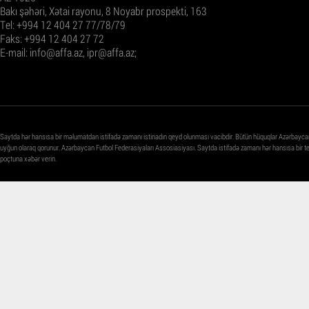
Bakı şəhəri, Xətai rayonu, 8 Noyabr prospekti, 163
Tel: +994 12 404 27 77/78/79
Faks: +994 12 404 27 72
E-mail:
info@affa.az
,
ipr@affa.az
;
Saytda hər hansısa bir məlumatdan istifadə zamanı istinadın qeyd olunması vacibdir. Bütün hüquqlar Azərbayca
uyğun olaraq qorunur. Azərbaycan Futbol Federasiyaları Assosiasiyası. Saytda istifadə zamanı hər hansısa bir 
poçtuna xəbər verin.