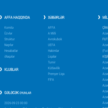
AFFA HAQQINDA
XƏBƏRLƏR
MI
Komitə
AFFA
ÇIM
Üzvlər
A Milli
Azər
Struktur
Avrokubok
FUT
Nəşrlər
UEFA
Azər
Hesabatlar
Hakimlər
(Fut
Əlaqələr
Liqalar
KIŞ
Turnir
Azər
Kütləvilik
Azə
KLUBLAR
Premyer Liqa
Azə
FİFA
Azə
Azə
Azə
GƏLƏCƏK
OYUNLAR
Azə
Azə
2026-09-23 00:00