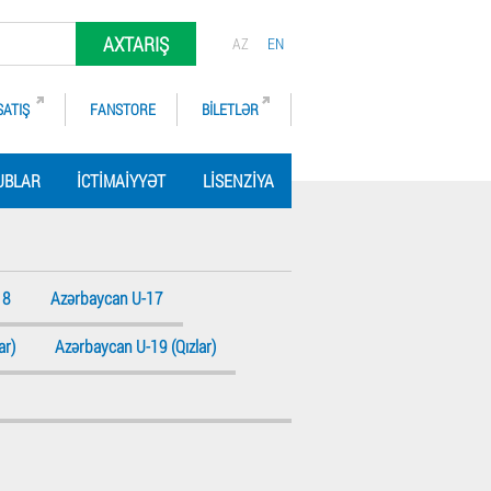
AXTARIŞ
AZ
EN
SATIŞ
FANSTORE
BILETLƏR
UBLAR
İCTIMAIYYƏT
LISENZIYA
18
Azərbaycan U-17
ar)
Azərbaycan U-19 (Qızlar)