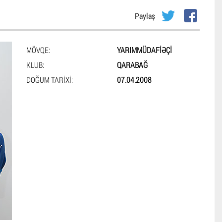
Paylaş
MÖVQE:
YARIMMÜDAFIƏÇI
KLUB:
QARABAĞ
DOĞUM TARIXI:
07.04.2008