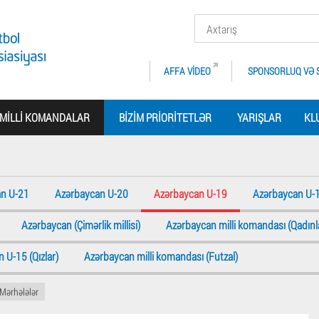
AFFA VIDEO
SPONSORLUQ VƏ 
MILLI KOMANDALAR
BIZIM PRIORITETLƏR
YARIŞLAR
KL
n U-21
Azərbaycan U-20
Azərbaycan U-19
Azərbaycan U-
Azərbaycan (Çimərlik millisi)
Azərbaycan milli komandası (Qadınl
 U-15 (Qızlar)
Azərbaycan milli komandası (Futzal)
Mərhələlər