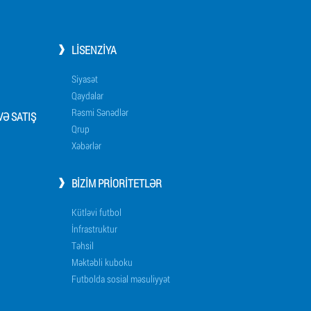
LISENZIYA
Siyasət
Qaydalar
Rəsmi Sənədlər
Ə SATIŞ
Qrup
Xəbərlər
BIZIM PRIORITETLƏR
Kütləvi futbol
İnfrastruktur
Təhsil
Məktəbli kuboku
Futbolda sosial məsuliyyət