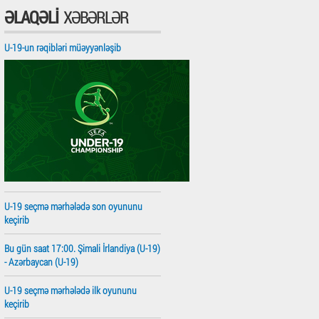
ƏLAQƏLI
XƏBƏRLƏR
U-19-un rəqibləri müəyyənləşib
U-19 seçmə mərhələdə son oyununu
keçirib
Bu gün saat 17:00. Şimali İrlandiya (U-19)
- Azərbaycan (U-19)
U-19 seçmə mərhələdə ilk oyununu
keçirib