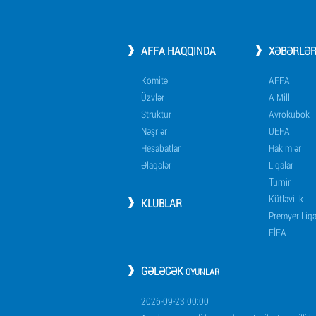
AFFA HAQQINDA
XƏBƏRLƏ
Komitə
AFFA
Üzvlər
A Milli
Struktur
Avrokubok
Nəşrlər
UEFA
Hesabatlar
Hakimlər
Əlaqələr
Liqalar
Turnir
Kütləvilik
KLUBLAR
Premyer Liq
FİFA
GƏLƏCƏK
OYUNLAR
2026-09-23 00:00