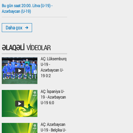
Bu gün saat 20:00. Litva (U-19) -
Azərbaycan (U-19)
Daha çox
ƏLAQƏLI
VIDEOLAR
AÇ: Lüksemburq
U-19 -
Azərbaycan U-
19 0:2
AÇ: İspaniya U-
19 - Azərbaycan
U-19 6:0
AÇ: Azərbaycan
U-19 - Belçika U-