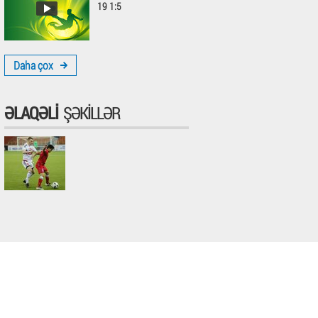
19 1:5
Daha çox
ƏLAQƏLI
ŞƏKILLƏR