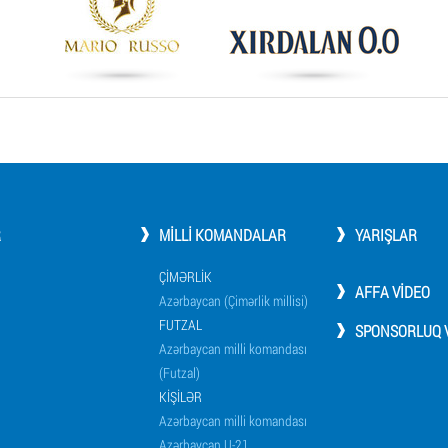
R
MILLI KOMANDALAR
YARIŞLAR
ÇIMƏRLIK
AFFA VIDEO
Azərbaycan (Çimərlik millisi)
FUTZAL
SPONSORLUQ V
Azərbaycan milli komandası
(Futzal)
KIŞILƏR
Azərbaycan milli komandası
Azərbaycan U-21