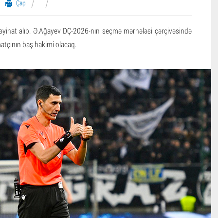
Çap
təyinat alıb. Ə.Ağayev DÇ-2026-nın seçmə mərhələsi çərçivəsində
matçının baş hakimi olacaq.