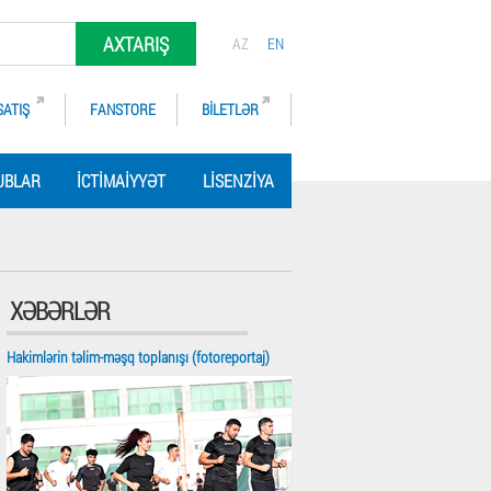
AXTARIŞ
AZ
EN
SATIŞ
FANSTORE
BILETLƏR
UBLAR
İCTIMAIYYƏT
LISENZIYA
XƏBƏRLƏR
Hakimlərin təlim-məşq toplanışı (fotoreportaj)