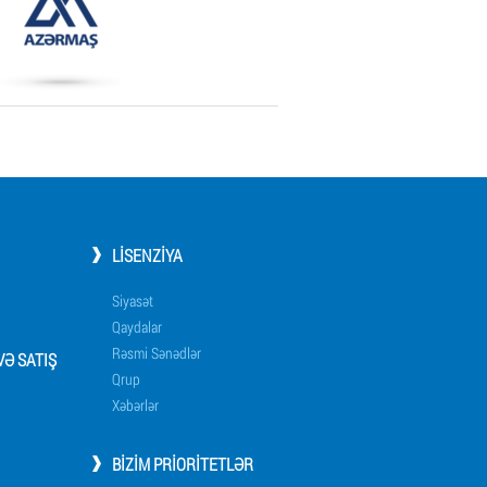
LISENZIYA
Siyasət
Qaydalar
Rəsmi Sənədlər
Ə SATIŞ
Qrup
Xəbərlər
BIZIM PRIORITETLƏR