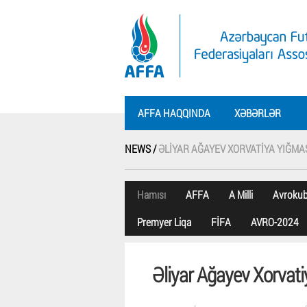
AFFA HAQQINDA
XƏBƏRLƏR
NEWS /
ƏLIYAR AĞAYEV XORVATIYA YIĞMA
Hamısı
AFFA
A Milli
Avroku
Premyer Liqa
FİFA
AVRO-2024
Əliyar Ağayev Xorvati