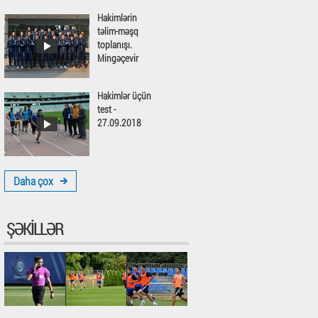
Hakimlərin
təlim-məşq
toplanışı.
Mingəçevir
Hakimlər üçün
test -
27.09.2018
Daha çox
ŞƏKILLƏR