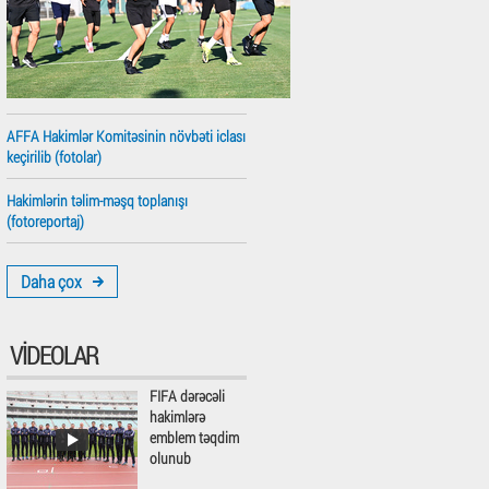
AFFA Hakimlər Komitəsinin növbəti iclası
keçirilib (fotolar)
Hakimlərin təlim-məşq toplanışı
(fotoreportaj)
Daha çox
VIDEOLAR
FIFA dərəcəli
hakimlərə
emblem təqdim
olunub