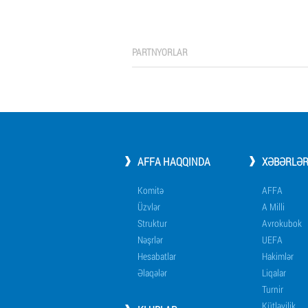
PARTNYORLAR
AFFA HAQQINDA
XƏBƏRLƏ
Komitə
AFFA
Üzvlər
A Milli
Struktur
Avrokubok
Nəşrlər
UEFA
Hesabatlar
Hakimlər
Əlaqələr
Liqalar
Turnir
Kütləvilik