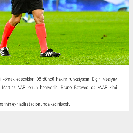
i kömək edəcəklər. Dördüncü hakim funksiyasını Elçin Məsiyev
aqo Martins VAR, onun həmyerlisi Bruno Esteves isə AVAR kimi
rinin eyniadlı stadionunda keçiriləcək.