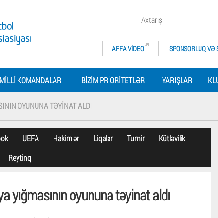
AFFA VIDEO
SPONSORLUQ VƏ 
MILLI KOMANDALAR
BIZIM PRIORITETLƏR
YARIŞLAR
KL
SININ OYUNUNA TƏYINAT ALDI
bok
UEFA
Hakimlər
Liqalar
Turnir
Kütləvilik
Reytinq
ya yığmasının oyununa təyinat aldı