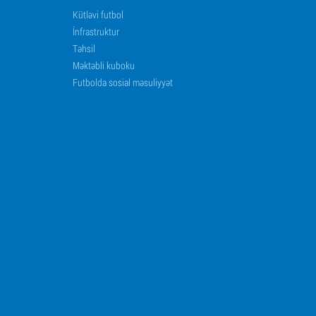
Kütləvi futbol
İnfrastruktur
Təhsil
Məktəbli kuboku
Futbolda sosial məsuliyyət