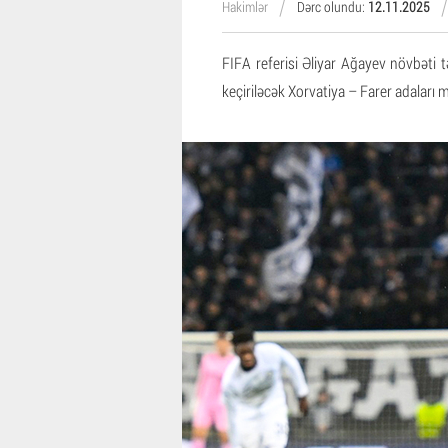
Hakimlər
Dərc olundu:
12.11.2025
FIFA referisi Əliyar Ağayev növbəti 
keçiriləcək Xorvatiya – Farer adaları 