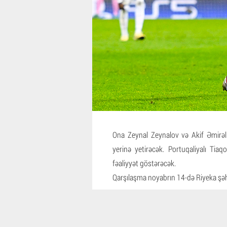
Ona Zeynal Zeynalov və Akif Əmirəl
yerinə yetirəcək. Portuqaliyalı Ti
fəaliyyət göstərəcək.
Qarşılaşma noyabrın 14-də Riyeka şəhə