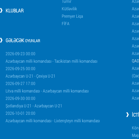
Turnir
Azər
Kütləvilik
Azə
KLUBLAR
Premyer Liqa
Azə
FİFA
Azə
Azə
Azə
GƏLƏCƏK
OYUNLAR
Azə
Azə
2026-09-23 00:00
QAD
Azərbaycan milli komandası - Tacikistan milli komandası
Azər
2026-09-25 00:00
(Qad
Azərbaycan U-21 - Çexiya U-21
Azər
2026-09-27 17:00
Azər
Litva milli komandası - Azərbaycan milli komandası
Azər
2026-09-30 00:00
Şotlandiya U-21 - Azərbaycan U-21
2026-10-01 20:00
İCT
Azərbaycan milli komandası - Lixtenşteyn milli komandası
Könü
Məşq