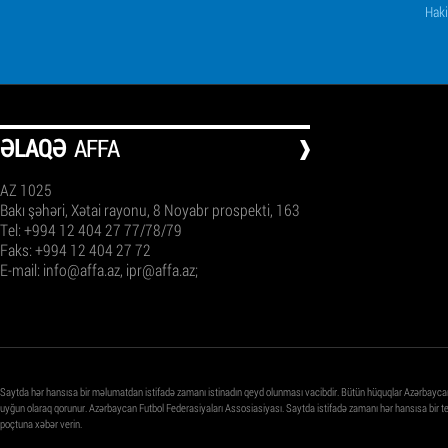
Haki
ƏLAQƏ
AFFA
AZ 1025
Bakı şəhəri, Xətai rayonu, 8 Noyabr prospekti, 163
Tel: +994 12 404 27 77/78/79
Faks: +994 12 404 27 72
E-mail:
info@affa.az
,
ipr@affa.az
;
Saytda hər hansısa bir məlumatdan istifadə zamanı istinadın qeyd olunması vacibdir. Bütün hüquqlar Azərbayca
uyğun olaraq qorunur. Azərbaycan Futbol Federasiyaları Assosiasiyası. Saytda istifadə zamanı hər hansısa bir 
poçtuna xəbər verin.