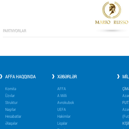
PARTNYORLAR
AFFA HAQQINDA
XƏBƏRLƏR
MI
Komitə
AFFA
ÇIM
Üzvlər
A Milli
Azər
Struktur
Avrokubok
FUT
Nəşrlər
UEFA
Azər
Hesabatlar
Hakimlər
(Fut
Əlaqələr
Liqalar
KIŞ