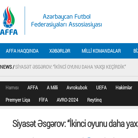
AFFA HAQQINDA
XƏBƏRLƏR
MILLI KOMANDALAR
BI
NEWS /
SIYASƏT ƏSGƏROV: “İKINCI OYUNU DAHA YAXŞI KEÇIRDIK”
Hamısı
AFFA
A Milli
Avrokubok
UEFA
Hakimlər
Premyer Liqa
FİFA
AVRO-2024
Reytinq
Siyasət Əsgərov: “İkinci oyunu daha yaxş