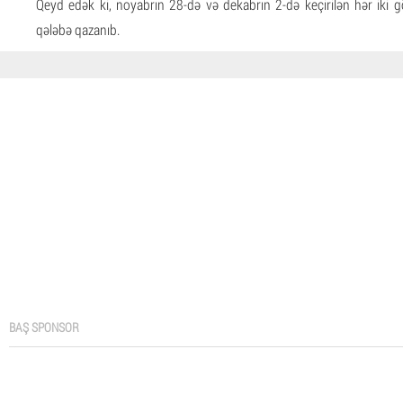
Qeyd edək ki, noyabrın 28-də və dekabrın 2-də keçirilən hər iki 
qələbə qazanıb.
BAŞ SPONSOR