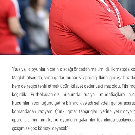
“Rusiya ilə oyunların çətin olacağı öncədən məlum idi. İlk matçda 
Məğlub olsaq da, sona qədər mübarizə apardıq. İkinci görüşə hazır
həm də rəqibi təhlil etmək üçün kifayət qədər vaxtımız oldu. Fikrim
keçirdik. Futbolçularımız hücumda rusiyalı müdafiəçilərə prob
hücumların sonluğunu gətirə bilmirdik və adi səhvdən qol buraxa
komandadan razıyam. Çünki qızlar tapşırıqları yerinə yetirməyə 
apardılar. İnanıram ki, bu oyunların gələn ilin fevralında başlayaca
çıxışımıza çox köməyi dəyəcək”.