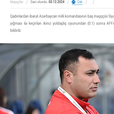
Çap
Məşqçilər
Dərc olundu:
03.12.2024
Qadınlardan ibarət Azərbaycan milli komandasının baş məşqçisi Siy
yığması ilə keçirilən ikinci yoldaşlıq oyunundan (0:1) sonra AFFA
bildirib: