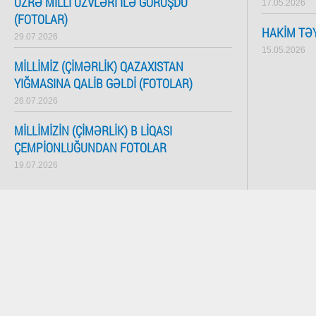
ÜZRƏ MILLI ÜZVLƏRI ILƏ GÖRÜŞDÜ
17.05.2026
(FOTOLAR)
HAKIM TƏY
29.07.2026
15.05.2026
MILLIMIZ (ÇIMƏRLIK) QAZAXISTAN
YIĞMASINA QALIB GƏLDI (FOTOLAR)
26.07.2026
MILLIMIZIN (ÇIMƏRLIK) B LIQASI
ÇEMPIONLUĞUNDAN FOTOLAR
19.07.2026