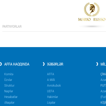
PARTNYORLAR
AFFA HAQQINDA
XƏBƏRLƏR
MI
Komitə
AFFA
ÇIM
Üzvlər
A Milli
Azər
Struktur
Avrokubok
FUT
Nəşrlər
UEFA
Azər
Hesabatlar
Hakimlər
(Fut
Əlaqələr
Liqalar
KIŞ