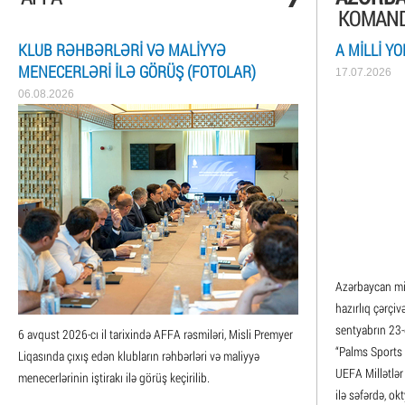
KOMAND
KLUB RƏHBƏRLƏRI VƏ MALIYYƏ
A MILLI Y
MENECERLƏRI ILƏ GÖRÜŞ (FOTOLAR)
17.07.2026
06.08.2026
Azərbaycan mil
hazırlıq çərçiv
sentyabrın 23-
6 avqust 2026-cı il tarixində AFFA rəsmiləri, Misli Premyer
“Palms Sports 
Liqasında çıxış edən klubların rəhbərləri və maliyyə
UEFA Millətlər
menecerlərinin iştirakı ilə görüş keçirilib.
ilə səfərdə, ok