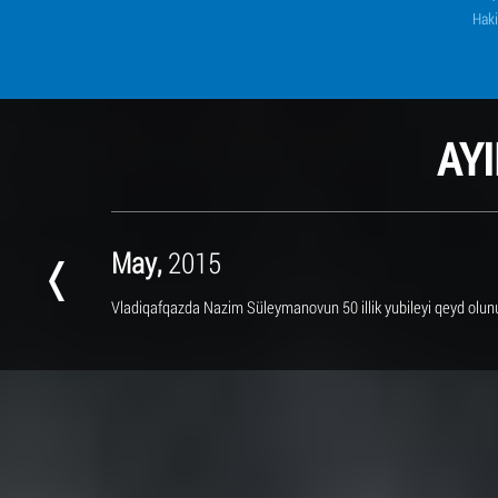
Haki
AY
May,
2015
Vladiqafqazda Nazim Süleymanovun 50 illik yubileyi qeyd olun