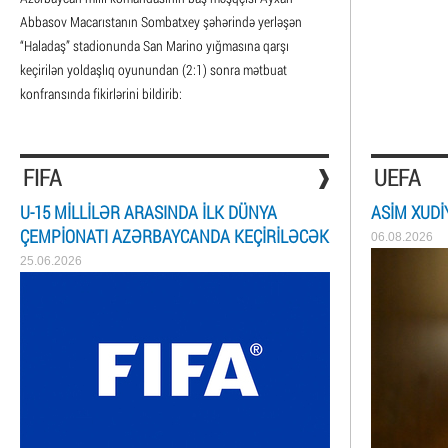
Abbasov Macarıstanın Sombatxey şəhərində yerləşən
“Haladaş” stadionunda San Marino yığmasına qarşı
keçirilən yoldaşlıq oyunundan (2:1) sonra mətbuat
konfransında fikirlərini bildirib:
FIFA
UEFA
U-15 MILLILƏR ARASINDA ILK DÜNYA
ASIM XUDI
ÇEMPIONATI AZƏRBAYCANDA KEÇIRILƏCƏK
06.08.2026
25.06.2026