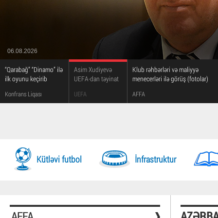
06.08.2026
“Qarabağ” “Dinamo” ilə
Asim Xudiyevə
Klub rəhbərləri və maliyyə
ilk oyunu keçirib
UEFA-dan təyinat
menecerləri ilə görüş (fotolar)
Konfrans Liqası
UEFA
AFFA
Kütləvi futbol
İnfrastruktur
AFFA
AZƏRBA