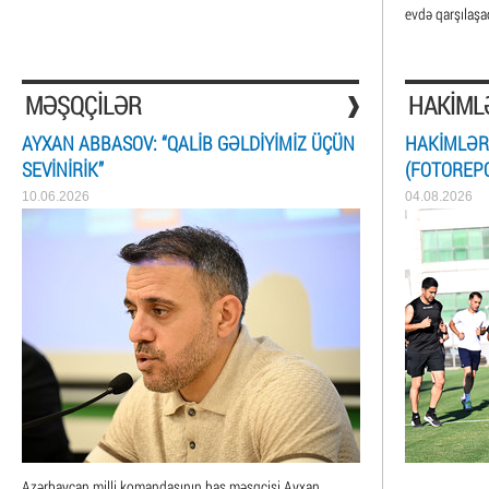
evdə qarşılaşa
MƏŞQÇILƏR
HAKIML
AYXAN ABBASOV: “QALIB GƏLDIYIMIZ ÜÇÜN
HAKIMLƏR
SEVINIRIK”
(FOTOREP
10.06.2026
04.08.2026
Azərbaycan milli komandasının baş məşqçisi Ayxan