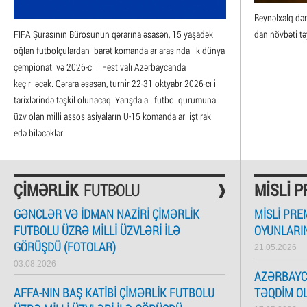
Beynəlxalq də
FIFA Şurasının Bürosunun qərarına əsasən, 15 yaşadək
dan növbəti təy
oğlan futbolçulardan ibarət komandalar arasında ilk dünya
çempionatı və 2026-cı il Festivalı Azərbaycanda
keçiriləcək. Qərara əsasən, turnir 22-31 oktyabr 2026-cı il
tarixlərində təşkil olunacaq. Yarışda ali futbol qurumuna
üzv olan milli assosiasiyaların U-15 komandaları iştirak
edə biləcəklər.
ÇIMƏRLIK
FUTBOLU
MISLI 
GƏNCLƏR VƏ IDMAN NAZIRI ÇIMƏRLIK
MISLI PRE
FUTBOLU ÜZRƏ MILLI ÜZVLƏRI ILƏ
OYUNLARI
GÖRÜŞDÜ (FOTOLAR)
21.05.2026
03.08.2026
AZƏRBAYC
AFFA-NIN BAŞ KATIBI ÇIMƏRLIK FUTBOLU
TƏQDIM O