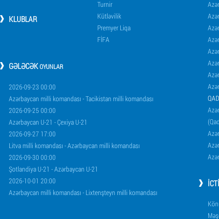
Turnir
Azər
Kütləvilik
Azə
KLUBLAR
Premyer Liqa
Azə
FİFA
Azə
Azə
Azə
GƏLƏCƏK
OYUNLAR
Azə
Azə
2026-09-23 00:00
QAD
Azərbaycan milli komandası - Tacikistan milli komandası
Azər
2026-09-25 00:00
(Qad
Azərbaycan U-21 - Çexiya U-21
Azər
2026-09-27 17:00
Azər
Litva milli komandası - Azərbaycan milli komandası
Azər
2026-09-30 00:00
Şotlandiya U-21 - Azərbaycan U-21
2026-10-01 20:00
İCT
Azərbaycan milli komandası - Lixtenşteyn milli komandası
Könü
Məşq